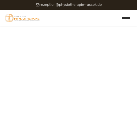
rezeption@physiotherapie-russek.de