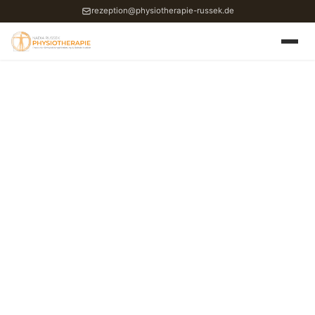
rezeption@physiotherapie-russek.de