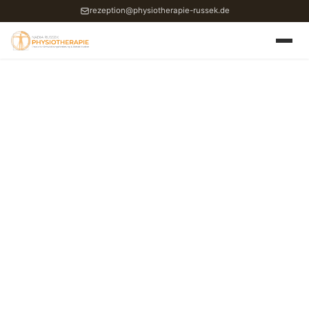
rezeption@physiotherapie-russek.de