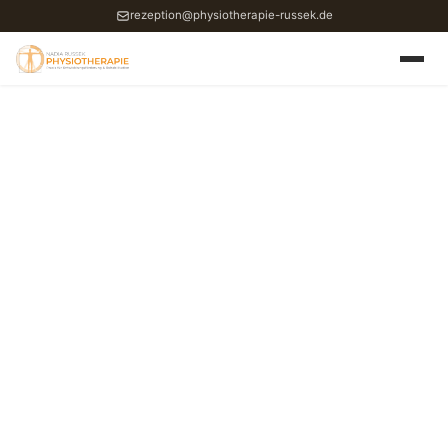
rezeption@physiotherapie-russek.de