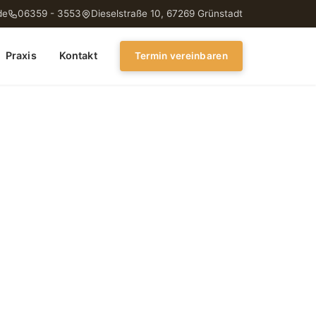
de
06359 - 3553
Dieselstraße 10, 67269 Grünstadt
Praxis
Kontakt
Termin vereinbaren