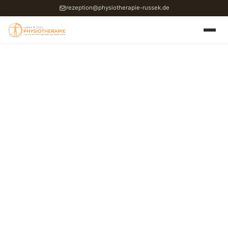
rezeption@physiotherapie-russek.de