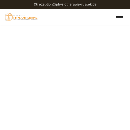
rezeption@physiotherapie-russek.de