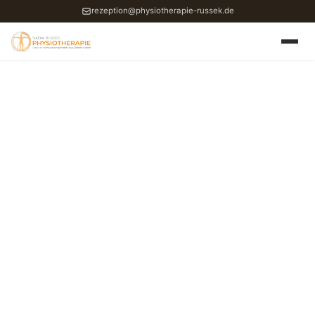
rezeption@physiotherapie-russek.de