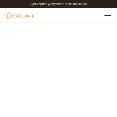
rezeption@physiotherapie-russek.de