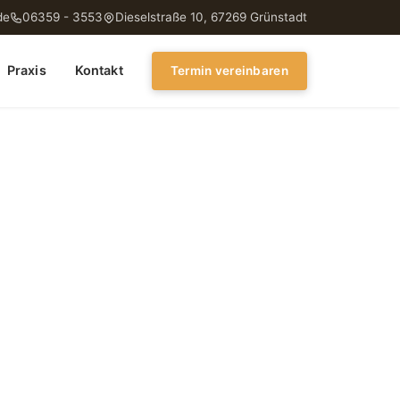
de
06359 - 3553
Dieselstraße 10, 67269 Grünstadt
Praxis
Kontakt
Termin vereinbaren