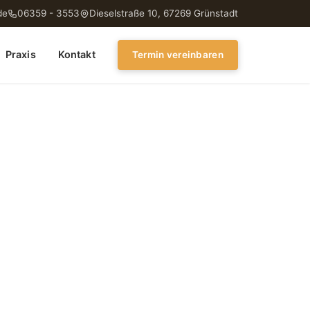
de
06359 - 3553
Dieselstraße 10, 67269 Grünstadt
Praxis
Kontakt
Termin vereinbaren