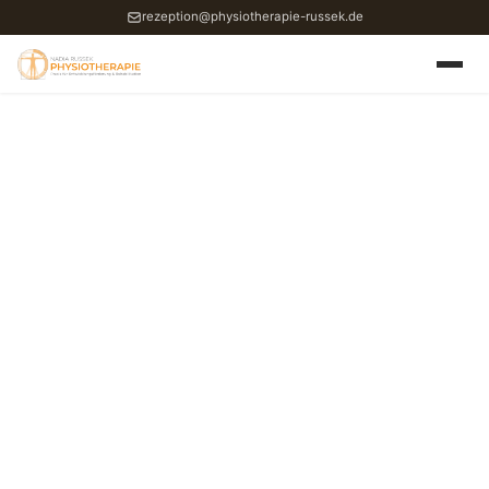
rezeption@physiotherapie-russek.de