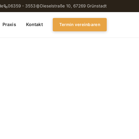
de
06359 - 3553
Dieselstraße 10, 67269 Grünstadt
Praxis
Kontakt
Termin vereinbaren