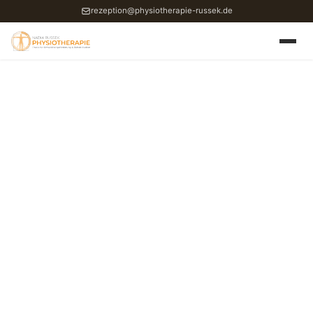
rezeption@physiotherapie-russek.de