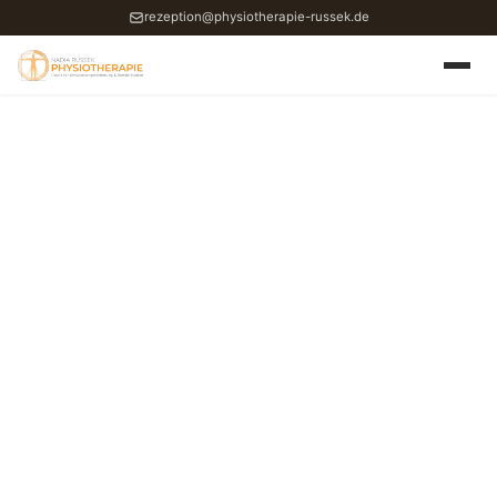
rezeption@physiotherapie-russek.de