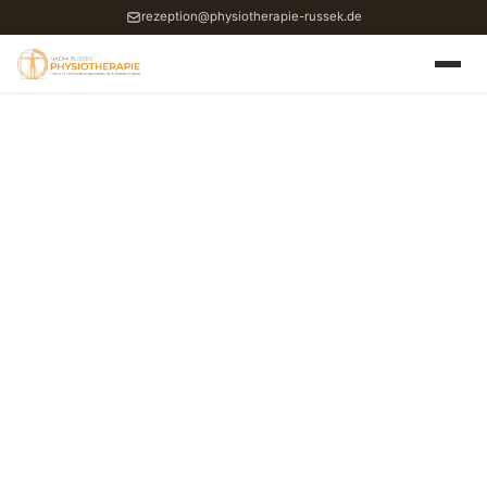
rezeption@physiotherapie-russek.de