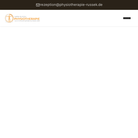
rezeption@physiotherapie-russek.de