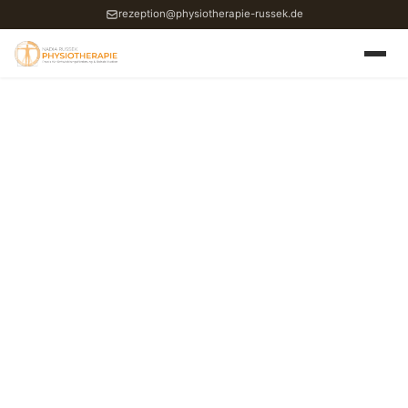
rezeption@physiotherapie-russek.de