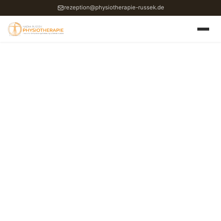
rezeption@physiotherapie-russek.de