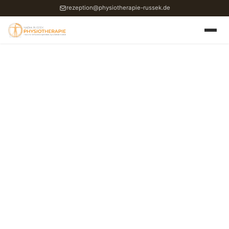
rezeption@physiotherapie-russek.de