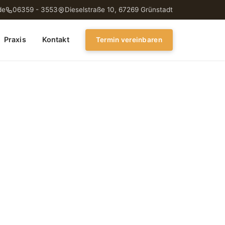
de
06359 - 3553
Dieselstraße 10, 67269 Grünstadt
Praxis
Kontakt
Termin vereinbaren