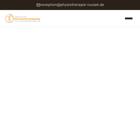
rezeption@physiotherapie-russek.de