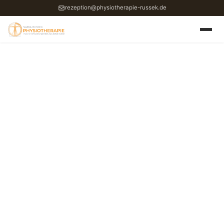
rezeption@physiotherapie-russek.de